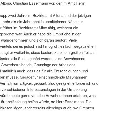
Altona, Christian Esselmann vor, der im Amt Herrn
 knapp zwei Jahre im Bezirksamt Altona und der jetzigen
st mehr als ein Jahrzehnt in unmittelbarer Nähe zur
früher im Bezirksamt Mitte tätig, welchem die
eordnet war. Auch er habe die Umbrüche in der
h wahrgenommen und sich daran gestört. Viele
rtels sei es jedoch nicht möglich, einfach wegzuziehen.
 sagt er weiterhin, diese basiere zu einem großen Teil auf
üssten alle Seiten gehört werden, also Anwohnende
Gewerbetreibende. Grundlage der Arbeit des
i natürlich auch, dass es für alle Entscheidungen und
geben müsse. Gerade für einschneidende Maßnahmen
Verhältnismäßigkeit gepaart, also geeignet, erforderlich und
 verschiedenen Interessenslagen in der Umsetzung
r würde heute gerne von den AnwohnerInnen erfahren, was
Lärmbelästigung helfen würde, so Herr Esselmann. Die
chkeiten lägen, andererseits allerdings auch, wo Grenzen