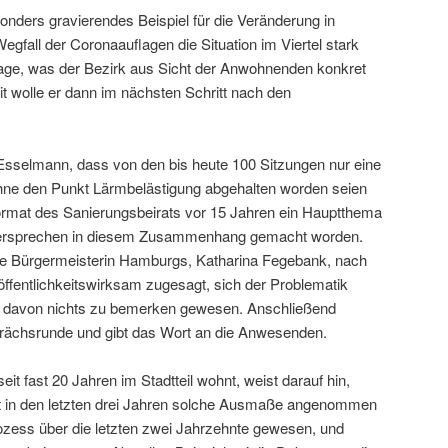
onders gravierendes Beispiel für die Veränderung in
egfall der Coronaauflagen die Situation im Viertel stark
Frage, was der Bezirk aus Sicht der Anwohnenden konkret
it wolle er dann im nächsten Schritt nach den
Esselmann, dass von den bis heute 100 Sitzungen nur eine
hne den Punkt Lärmbelästigung abgehalten worden seien
ormat des Sanierungsbeirats vor 15 Jahren ein Hauptthema
 Versprechen in diesem Zusammenhang gemacht worden.
ite Bürgermeisterin Hamburgs, Katharina Fegebank, nach
öffentlichkeitswirksam zugesagt, sich der Problematik
i davon nichts zu bemerken gewesen. Anschließend
prächsrunde und gibt das Wort an die Anwesenden.
it fast 20 Jahren im Stadtteil wohnt, weist darauf hin,
st in den letzten drei Jahren solche Ausmaße angenommen
rozess über die letzten zwei Jahrzehnte gewesen, und