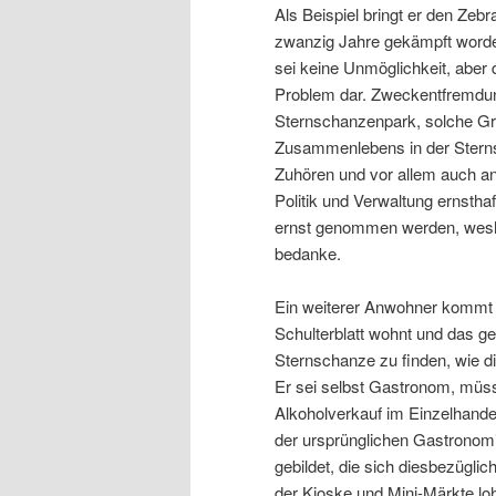
Als Beispiel bringt er den Zebr
zwanzig Jahre gekämpft worden
sei keine Unmöglichkeit, aber 
Problem dar. Zweckentfremd
Sternschanzenpark, solche G
Zusammenlebens in der Sterns
Zuhören und vor allem auch a
Politik und Verwaltung ernst
ernst genommen werden, weshal
bedanke.
Ein weiterer Anwohner kommt z
Schulterblatt wohnt und das ge
Sternschanze zu finden, wie di
Er sei selbst Gastronom, müss
Alkoholverkauf im Einzelhandel 
der ursprünglichen Gastronom
gebildet, die sich diesbezügli
der Kioske und Mini-Märkte loh