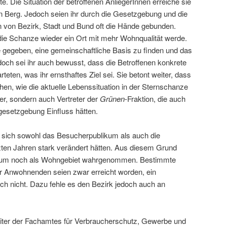
 Die Situation der betroffenen AnliegerInnen erreiche sie
on Berg. Jedoch seien ihr durch die Gesetzgebung und die
 von Bezirk, Stadt und Bund oft die Hände gebunden.
ie Schanze wieder ein Ort mit mehr Wohnqualität werde.
e gegeben, eine gemeinschaftliche Basis zu finden und das
doch sei ihr auch bewusst, dass die Betroffenen konkrete
eten, was ihr ernsthaftes Ziel sei. Sie betont weiter, dass
chen, wie die aktuelle Lebenssituation in der Sternschanze
hier, sondern auch Vertreter der
Grünen
-Fraktion, die auch
gesetzgebung Einfluss hätten.
s sich sowohl das Besucherpublikum als auch die
ten Jahren stark verändert hätten. Aus diesem Grund
aum noch als Wohngebiet wahrgenommen. Bestimmte
 Anwohnenden seien zwar erreicht worden, ein
h nicht. Dazu fehle es den Bezirk jedoch auch an
Leiter der Fachamtes für Verbraucherschutz, Gewerbe und