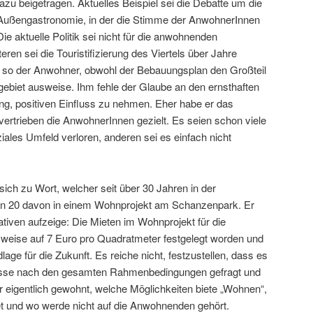
dazu beigetragen. Aktuelles Beispiel sei die Debatte um die
Außengastronomie, in der die Stimme der AnwohnerInnen
ie aktuelle Politik sei nicht für die anwohnenden
en sei die Touristifizierung des Viertels über Jahre
, so der Anwohner, obwohl der Bebauungsplan den Großteil
gebiet ausweise. Ihm fehle der Glaube an den ernsthaften
ung, positiven Einfluss zu nehmen. Eher habe er das
 vertrieben die AnwohnerInnen gezielt. Es seien schon viele
ales Umfeld verloren, anderen sei es einfach nicht
ich zu Wort, welcher seit über 30 Jahren in der
ten 20 davon in einem Wohnprojekt am Schanzenpark. Er
ativen aufzeige: Die Mieten im Wohnprojekt für die
sweise auf 7 Euro pro Quadratmeter festgelegt worden und
age für die Zukunft. Es reiche nicht, festzustellen, dass es
müsse nach den gesamten Rahmenbedingungen gefragt und
r eigentlich gewohnt, welche Möglichkeiten biete „Wohnen“,
und wo werde nicht auf die Anwohnenden gehört.