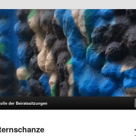
unkt.Schanze e.V. und den Hamburger Stadtteil Sternschanze
hanze e.V.
olle der Beiratssitzungen
Sternschanze