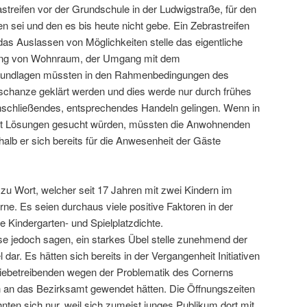
astreifen vor der Grundschule in der Ludwigstraße, für den
 sei und den es bis heute nicht gebe. Ein Zebrastreifen
das Auslassen von Möglichkeiten stelle das eigentliche
ung von Wohnraum, der Umgang mit dem
rundlagen müssten in den Rahmenbedingungen des
chanze geklärt werden und dies werde nur durch frühes
nschließendes, entsprechendes Handeln gelingen. Wenn in
haft Lösungen gesucht würden, müssten die Anwohnenden
b er sich bereits für die Anwesenheit der Gäste
u Wort, welcher seit 17 Jahren mit zwei Kindern im
rne. Es seien durchaus viele positive Faktoren in der
e Kindergarten- und Spielplatzdichte.
e jedoch sagen, ein starkes Übel stelle zunehmend der
dar. Es hätten sich bereits in der Vergangenheit Initiativen
iebetreibenden wegen der Problematik des Cornerns
ch an das Bezirksamt gewendet hätten. Die Öffnungszeiten
nten sich nur, weil sich zumeist junges Publikum dort mit