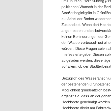
umzunutzen. Herr Sülberg
(B9
politischen Wunsch in der Be
Straßenbegleitgrün in Grünfl
zunächst der Boden wiederherg
Zustand sei. Wenn dort Hochb
angemessen und selbstverstä
keinen Behinderungen der Ge
den Wasserverbrauch sei eine
würden. Diese Fragen seien al
Interessierte gebe. Diesen soll
aufgeladen werden, diese läge 
vor allem, ob der Stadtteilbeir
Bezüglich des Wasseranschlus
der bestehenden Grünpatenschaf
Möglichkeit grundsätzlich be
ergänzt sie, dass an der gen
Hochbeete genehmigt worden se
Hochbeete direkt am Fahrradwe