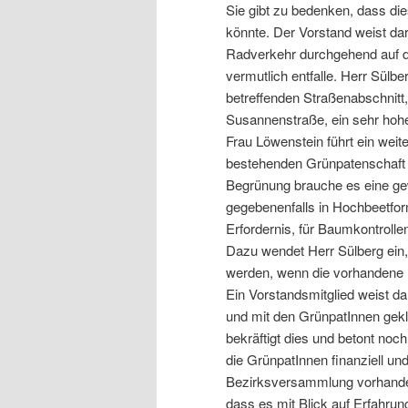
Sie gibt zu bedenken, dass die
könnte. Der Vorstand weist dar
Radverkehr durchgehend auf de
vermutlich entfalle. Herr Sülbe
betreffenden Straßenabschnitt
Susannenstraße, ein sehr ho
Frau Löwenstein führt ein weite
bestehenden Grünpatenschaft a
Begrünung brauche es eine g
gegebenenfalls in Hochbeetfor
Erfordernis, für Baumkontrolle
Dazu wendet Herr Sülberg ein,
werden, wenn die vorhandene 
Ein Vorstandsmitglied weist da
und mit den GrünpatInnen gekl
bekräftigt dies und betont noc
die GrünpatInnen finanziell und
Bezirksversammlung vorhanden 
dass es mit Blick auf Erfahrun