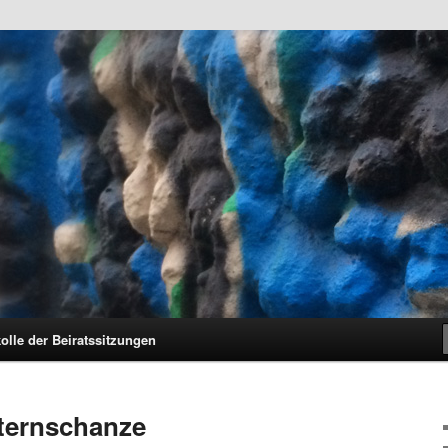
unkt.Schanze e.V. und den Hamburger Stadtteil Sternschanze
hanze e.V.
olle der Beiratssitzungen
Sternschanze