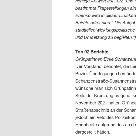
richtige Antwort auf kurz- und 
bestimmte Fragestellungen alt
Ebenso wird in dieser Drucksa
Beiräte adressiert („Die Aufgab
stadtteilentwicklungspolitisch
und Umsetzung zu begleiten.“)
Top 02 Berichte
GrünpatInnen Ecke Schanzen
Der Vorstand, berichtet, die Le
Bezirk Überlegungen bestünde
Schanzenstraße/Susannenstra
wünsche man sich GrünpatInne
Seite der Kreuzung es gehe, ko
November 2021 hatten Grünpat
Straßenabschnitt an der Schan
jedoch ein Veto des Polizeiko
Hochbeete aufgrund des an der 
dargestellt hätten.