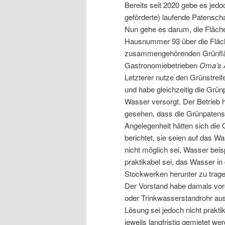
Bereits seit 2020 gebe es jedo
geförderte) laufende Patensch
Nun gehe es darum, die Fläch
Hausnummer 93 über die Fläch
zusammengehörenden Grünfläc
Gastronomiebetrieben
Oma’s A
Letzterer nutze den Grünstrei
und habe gleichzeitig die Grü
Wasser versorgt. Der Betrieb 
gesehen, dass die Grünpatensc
Angelegenheit hätten sich die
berichtet, sie seien auf das W
nicht möglich sei, Wasser bei
praktikabel sei, das Wasser i
Stockwerken herunter zu trage
Der Vorstand habe damals vor
oder Trinkwasserstandrohr au
Lösung sei jedoch nicht prakt
jeweils langfristig gemietet w