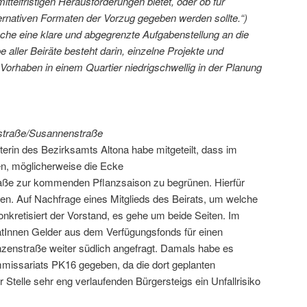
mittelfristigen Herausforderungen bietet, oder ob für
ernativen Formaten der Vorzug gegeben werden sollte.“)
che eine klare und abgegrenzte Aufgabenstellung an die
e aller Beiräte besteht darin, einzelne Projekte und
e Vorhaben in einem Quartier niedrigschwellig in der Planung
straße/Susannenstraße
iterin des Bezirksamts Altona habe mitgeteilt, dass im
n, möglicherweise die Ecke
ße zur kommenden Pflanzsaison zu begrünen. Hierfür
n. Auf Nachfrage eines Mitglieds des Beirats, um welche
nkretisiert der Vorstand, es gehe um beide Seiten. Im
Innen Gelder aus dem Verfügungsfonds für einen
zenstraße weiter südlich angefragt. Damals habe es
mmissariats PK16 gegeben, da die dort geplanten
Stelle sehr eng verlaufenden Bürgersteigs ein Unfallrisiko