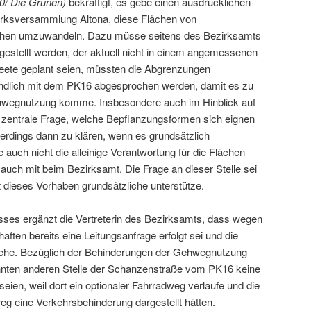
0/ Die Grünen)
bekräftigt, es gebe einen ausdrücklichen
zirksversammlung Altona, diese Flächen von
ächen umzuwandeln. Dazu müsse seitens des Bezirksamts
estellt werden, der aktuell nicht in einem angemessenen
eete geplant seien, müssten die Abgrenzungen
ndlich mit dem PK16 abgesprochen werden, damit es zu
hwegnutzung komme. Insbesondere auch im Hinblick auf
 zentrale Frage, welche Bepflanzungsformen sich eignen
lerdings dann zu klären, wenn es grundsätzlich
e auch nicht die alleinige Verantwortung für die Flächen
auch mit beim Bezirksamt. Die Frage an dieser Stelle sei
at dieses Vorhaben grundsätzliche unterstütze.
ses ergänzt die Vertreterin des Bezirksamts, dass wegen
ten bereits eine Leitungsanfrage erfolgt sei und die
stehe. Bezüglich der Behinderungen der Gehwegnutzung
annten anderen Stelle der Schanzenstraße vom PK16 keine
ien, weil dort ein optionaler Fahrradweg verlaufe und die
g eine Verkehrsbehinderung dargestellt hätten.