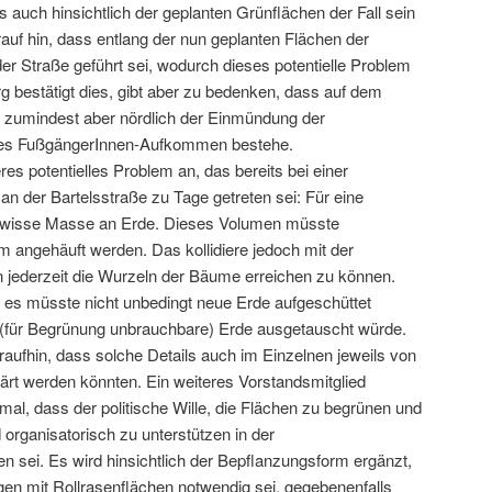
s auch hinsichtlich der geplanten Grünflächen der Fall sein
auf hin, dass entlang der nun geplanten Flächen der
r Straße geführt sei, wodurch dieses potentielle Problem
rg bestätigt dies, gibt aber zu bedenken, dass auf dem
, zumindest aber nördlich der Einmündung der
hes FußgängerInnen-Aufkommen bestehe.
res potentielles Problem an, das bereits bei einer
n der Bartelsstraße zu Tage getreten sei: Für eine
ewisse Masse an Erde. Dieses Volumen müsste
m angehäuft werden. Das kollidiere jedoch mit der
n jederzeit die Wurzeln der Bäume erreichen zu können.
 es müsste nicht unbedingt neue Erde aufgeschüttet
(für Begrünung unbrauchbare) Erde ausgetauscht würde.
raufhin, dass solche Details auch im Einzelnen jeweils von
ärt werden könnten. Ein weiteres Vorstandsmitglied
hmal, dass der politische Wille, die Flächen zu begrünen und
 organisatorisch zu unterstützen in der
sei. Es wird hinsichtlich der Bepflanzungsform ergänzt,
gen mit Rollrasenflächen notwendig sei, gegebenenfalls