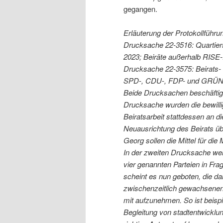
gegangen.
Erläuterung der Protokollführu
Drucksache 22-3516: Quartier
2023; Beiräte außerhalb RISE-
Drucksache 22-3575: Beirats- 
SPD-, CDU-, FDP- und GRÜNE
Beide Drucksachen beschäftigen
Drucksache wurden die bewilligt
Beiratsarbeit stattdessen an d
Neuausrichtung des Beirats übe
Georg sollen die Mittel für di
In der zweiten Drucksache wer
vier genannten Parteien in Fra
scheint es nun geboten, die d
zwischenzeitlich gewachsene
mit aufzunehmen. So ist beispie
Begleitung von stadtentwicklun