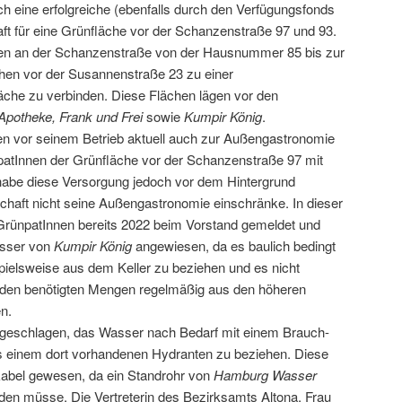
ch eine erfolgreiche (ebenfalls durch den Verfügungsfonds
aft für eine Grünfläche vor der Schanzenstraße 97 und 93.
en an der Schanzenstraße von der Hausnummer 85 bis zur
en vor der Susannenstraße 23 zu einer
he zu verbinden. Diese Flächen lägen vor den
potheke, Frank und Frei
sowie
Kumpir König
.
fen vor seinem Betrieb aktuell auch zur Außengastronomie
npatInnen der Grünfläche vor der Schanzenstraße 97 mit
habe diese Versorgung jedoch vor dem Hintergrund
haft nicht seine Außengastronomie einschränke. In dieser
 GrünpatInnen bereits 2022 beim Vorstand gemeldet und
asser von
Kumpir König
angewiesen, da es baulich bedingt
spielsweise aus dem Keller zu beziehen und es nicht
n den benötigten Mengen regelmäßig aus den höheren
n.
geschlagen, das Wasser nach Bedarf mit einem Brauch-
s einem dort vorhandenen Hydranten zu beziehen. Diese
ikabel gewesen, da ein Standrohr von
Hamburg Wasser
erden müsse. Die Vertreterin des Bezirksamts Altona, Frau