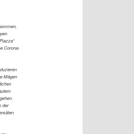
ntnommen,
ppen
Piazza“
ne Corona-
duzieren
ise Mägen
lichen
 gutem
 gehen.
s der
ersäten
g zu