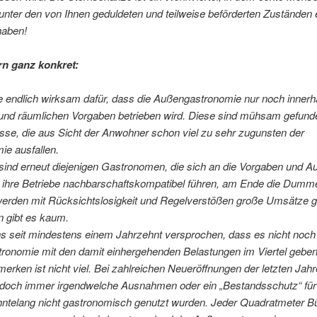
unter den von Ihnen geduldeten und teilweise beförderten Zuständen 
haben!
rn ganz konkret:
 endlich wirksam dafür, dass die Außengastronomie nur noch innerh
n und räumlichen Vorgaben betrieben wird. Diese sind mühsam gefun
se, die aus Sicht der Anwohner schon viel zu sehr zugunsten der
ie ausfallen.
sind erneut diejenigen Gastronomen, die sich an die Vorgaben und A
d ihre Betriebe nachbarschaftskompatibel führen, am Ende die Dumme
erden mit Rücksichtslosigkeit und Regelverstößen große Umsätze 
n gibt es kaum.
ns seit mindestens einem Jahrzehnt versprochen, dass es nicht noc
ronomie mit den damit einhergehenden Belastungen im Viertel geben 
erken ist nicht viel. Bei zahlreichen Neueröffnungen der letzten Jah
 doch immer irgendwelche Ausnahmen oder ein „Bestandsschutz“ für
hntelang nicht gastronomisch genutzt wurden. Jeder Quadratmeter Bü