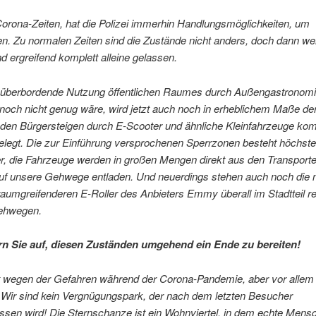
Corona-Zeiten, hat die Polizei immerhin Handlungsmöglichkeiten, um
en. Zu normalen Zeiten sind die Zustände nicht anders, doch dann we
nd ergreifend komplett alleine gelassen.
e überbordende Nutzung öffentlichen Raumes durch Außengastronom
noch nicht genug wäre, wird jetzt auch noch in erheblichem Maße der
den Bürgersteigen durch E-Scooter und ähnliche Kleinfahrzeuge kom
elegt. Die zur Einführung versprochenen Sperrzonen besteht höchste
r, die Fahrzeuge werden in großen Mengen direkt aus den Transporte
auf unsere Gehwege entladen. Und neuerdings stehen auch noch die
raumgreifenderen E-Roller des Anbieters Emmy überall im Stadtteil r
ehwegen.
rn Sie auf, diesen Zuständen umgehend ein Ende zu bereiten!
 wegen der Gefahren während der Corona-Pandemie, aber vor allem
 Wir sind kein Vergnügungspark, der nach dem letzten Besucher
sen wird! Die Sternschanze ist ein Wohnviertel, in dem echte Mensc