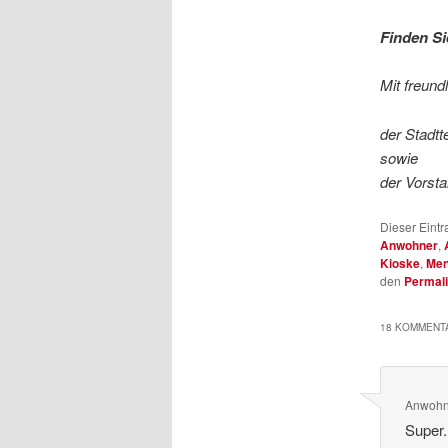
Finden Si
Mit freun
der Stadtt
sowie
der Vorst
Dieser Eint
Anwohner
,
Kioske
,
Me
den
Permal
18 KOMMENTA
Anwohn
Super.