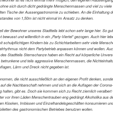
 ohne sich durch dicht gedrängte Menschenmassen und viel zu viele 
lten Tische der Aussengastronomie zu schieben. An die Einhaltung 
standes von 1,50m ist nicht einmal im Ansatz zu denken.
il der Bewohner unseres Stadtteils lebt schon sehr lange hier. So gut
t bewusst und willentlich in ein „Party-Viertel“ gezogen. Auch hier le
it schulpflichtigen Kindern bis zu Schichtarbeitern sehr viele Mensch
lafrhythmus nicht dem Partybetrieb anpassen können und wollen. Au
es Stadtteils Sternschanze haben ein Recht auf körperliche Unverse
 betrunkene und teils aggressive Menschenmassen, die Nichteinhalt
flagen, Lärm und Dreck nicht gegeben ist.
nomen, die nicht ausschließlich an den eigenen Profit denken, sonde
 auf die Nachbarschaft nehmen und sich an die Auflagen der Corona-
 halten, gibt es. Doch sie kommen sich zu Recht ziemlich veralbert
ter vor ihren Läden Menschentrauben eng gedrängt Alkoholika aus d
en Kiosken, Imbissen und Einzelhandelsgeschäften konsumieren und
oiletten des gastronomischen Betriebes benutzen wollen.