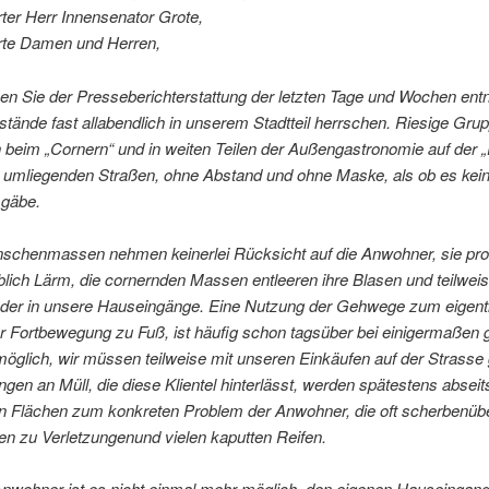
ter Herr Innensenator Grote,
rte Damen und Herren,
ben Sie der Presseberichterstattung der letzten Tage und Wochen e
tände fast allabendlich in unserem Stadtteil herrschen. Riesige Gru
beim „Cornern“ und in weiten Teilen der Außengastronomie auf der „
n umliegenden Straßen, ohne Abstand und ohne Maske, als ob es kei
gäbe.
schenmassen nehmen keinerlei Rücksicht auf die Anwohner, sie pro
blich Lärm, die cornernden Massen entleeren ihre Blasen und teilwe
der in unsere Hauseingänge. Eine Nutzung der Gehwege zum eigent
r Fortbewegung zu Fuß, ist häufig schon tagsüber bei einigermaßen
öglich, wir müssen teilweise mit unseren Einkäufen auf der Strasse
en an Müll, die diese Klientel hinterlässt, werden spätestens abseit
hen Flächen zum konkreten Problem der Anwohner, die oft scherbenüb
n zu Verletzungenund vielen kaputten Reifen.
Anwohner ist es nicht einmal mehr möglich, den eigenen Hauseingan