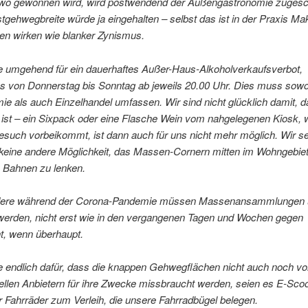
dwo gewonnen wird, wird postwendend der Außengastronomie zugesc
tgehwegbreite würde ja eingehalten – selbst das ist in der Praxis Mak
en wirken wie blanker Zynismus.
e umgehend für ein dauerhaftes Außer-Haus-Alkoholverkaufsverbot,
s von Donnerstag bis Sonntag ab jeweils 20.00 Uhr. Dies muss sowo
e als auch Einzelhandel umfassen. Wir sind nicht glücklich damit, 
 ist – ein Sixpack oder eine Flasche Wein vom nahgelegenen Kiosk,
esuch vorbeikommt, ist dann auch für uns nicht mehr möglich. Wir s
 keine andere Möglichkeit, das Massen-Cornern mitten im Wohngebiet
e Bahnen zu lenken.
dere während der Corona-Pandemie müssen Massenansammlungen
 werden, nicht erst wie in den vergangenen Tagen und Wochen gegen
t, wenn überhaupt.
e endlich dafür, dass die knappen Gehwegflächen nicht auch noch vo
len Anbietern für ihre Zwecke missbraucht werden, seien es E-Scoo
r Fahrräder zum Verleih, die unsere Fahrradbügel belegen.