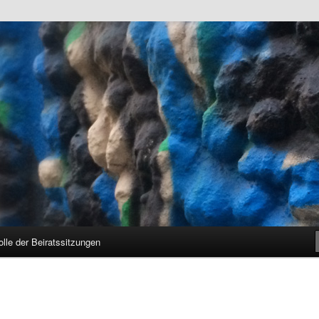
unkt.Schanze e.V. und den Hamburger Stadtteil Sternschanze
hanze e.V.
olle der Beiratssitzungen