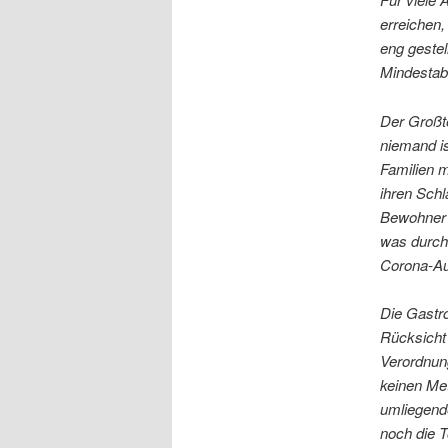
erreichen,
eng gestel
Mindestab
Der Großte
niemand is
Familien m
ihren Sch
Bewohner d
was durch
Corona-Au
Die Gastro
Rücksicht
Verordnung
keinen Me
umliegend
noch die T