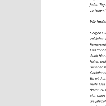
jeden Tag 
zu leiden 
Wir forde
Sorgen Sie
zeitliche
Kompromis
Gastronom
Auch hier 
halten un
daneben w
Sanktione
Es wird u
mehr Gast
davon zu m
sich dann
die jahrze