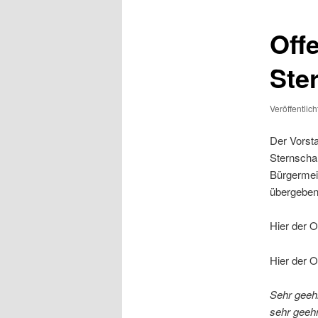
Offe
Ste
Veröffentlic
Der Vorst
Sternschan
Bürgermei
übergeben
Hier der 
Hier der O
Sehr geeh
sehr geeh