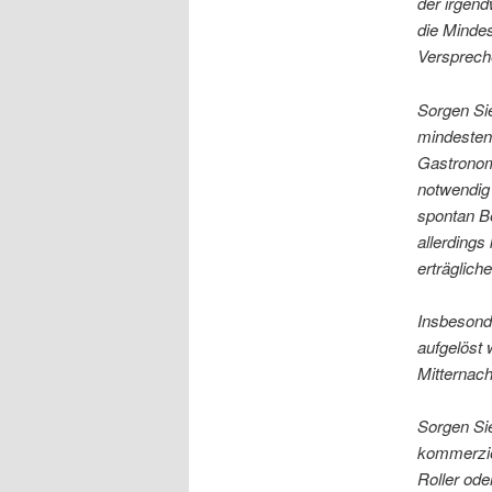
der irgen
die Mindes
Versprech
Sorgen Si
mindesten
Gastronomi
notwendig
spontan B
allerdings
erträglich
Insbeson
aufgelöst
Mitternach
Sorgen Si
kommerziel
Roller ode