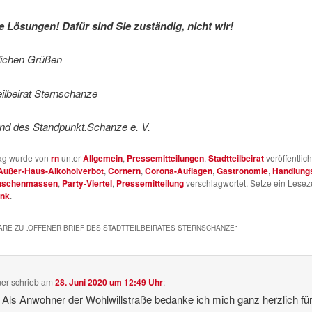
e Lösungen! Dafür sind Sie zuständig, nicht wir!
dlichen Grüßen
eilbeirat Sternschanze
and des Standpunkt.Schanze e. V.
rag wurde von
rn
unter
Allgemein
,
Pressemitteilungen
,
Stadtteilbeirat
veröffentlich
Außer-Haus-Alkoholverbot
,
Cornern
,
Corona-Auflagen
,
Gastronomie
,
Handlung
nschenmassen
,
Party-Viertel
,
Pressemitteilung
verschlagwortet. Setze ein Lesez
ink
.
RE ZU „
OFFENER BRIEF DES STADTTEILBEIRATES STERNSCHANZE
“
er
schrieb
am
28. Juni 2020 um 12:49 Uhr
:
 Als Anwohner der Wohlwillstraße bedanke ich mich ganz herzlich fü