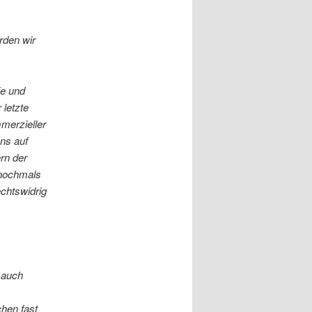
rden wir
ie und
 letzte
merzieller
ns auf
rn der
 nochmals
echtswidrig
 auch
hen fast