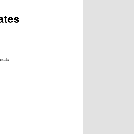
ates
irats