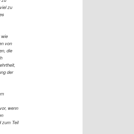
viel zu
des
 wie
ben von
en, die
ch
hrtheit,
ung der
rn
 vor, wenn
en
 zum Teil