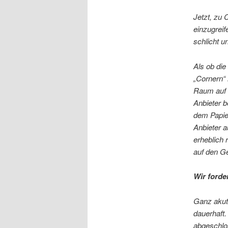
Jetzt, zu 
einzugreif
schlicht u
Als ob di
„Cornern“ 
Raum auf 
Anbieter b
dem Papie
Anbieter 
erheblich 
auf den G
Wir forde
Ganz akut
dauerhaft.
abgeschlos