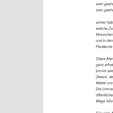
sehr geehr
sehr geeh
sicher ha
welche Zus
Menschen 
und in de
Pandemie 
Diese Men
ganz erhe
immer wie
Zweck, de
Wetter unm
Die Unmeng
öffentlic
Wege führe
Für viele 