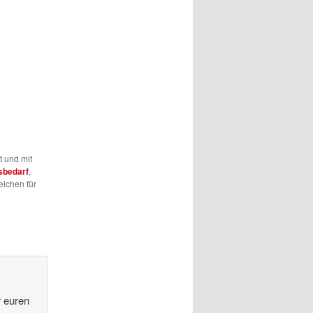
t und mit
sbedarf
,
eichen für
r euren