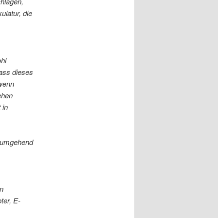
hlagen,
ulatur, die
hl
dass dieses
 wenn
ehen
 in
 umgehend
n
ter, E-