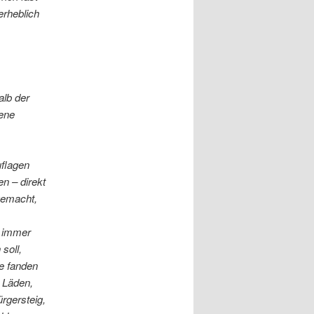
erheblich
alb der
dene
uflagen
n – direkt
gemacht,
h immer
soll,
re fanden
 Läden,
rgersteig,