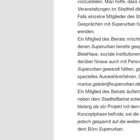
vorzustellen. Man hoffe, dass
Veranstaltungen im Stadtteil 
Falls einzelne Mitglieder des St
Gesprächen mit
Superurban
hä
wenden.
Ein Mitglied des Beirats möcht
denen
Superurban
bereits ges
BetaHaus
, soziale Institutio
darüber hinaus auch mit Person
Superurban
gewandt hätten, ge
spezielles Auswahlverfahren. 
marius.geisler@superurban.d
Ein Mitglied des Beirats äußert
neben dem Stadtteilbeirat entw
bislang als ein Projekt mit de
Konzeptphase befinde, sei die
jedoch gespannt auf die weite
dem Büro
Superurban
.