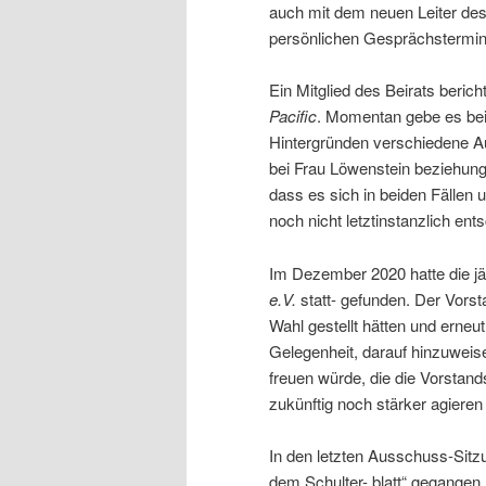
auch mit dem neuen Leiter de
persönlichen Gesprächstermin 
Ein Mitglied des Beirats beric
Pacific
. Momentan gebe es be
Hintergründen verschiedene Au
bei Frau Löwenstein beziehun
dass es sich in beiden Fällen 
noch nicht letztinstanzlich ent
Im Dezember 2020 hatte die j
e.V.
statt- gefunden. Der Vorsta
Wahl gestellt hätten und erneut
Gelegenheit, darauf hinzuweis
freuen würde, die die Vorstand
zukünftig noch stärker agieren
In den letzten Ausschuss-Sit
dem Schulter- blatt“ gegangen,