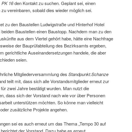
s
PK 16
den Kontakt zu suchen. Geplant sei, einen
zu vereinbaren, sobald dies wieder möglich sei.
htet zu den Baustellen Ludwigstraße und Hinterhof Hotel
i beiden Baustellen einen Baustopp. Nachdem man zu den
skünfte aus dem Viertel gehört habe, hätte eine Nachfrage
gsweise der Bauprüfabteilung des Bezirksamts ergeben,
um gerichtliche Auseinandersetzungen handele, die aber
schieden seien.
ährliche Mitgliederversammlung des
Standpunkt.Schanze
nd teilt mit, dass sich alle Vorstandsmitglieder erneut zur
 für zwei Jahre bestätigt wurden. Man nutzt die
en, dass sich der Vorstand nach wie vor über Personen
sarbeit unterstützen möchten. So könne man vielleicht
 oder zusätzliche Projekte angehen.
zungen sei es auch erneut um das Thema „Tempo 30 auf
 berichtet der Vorstand. Dazu habe es erneut