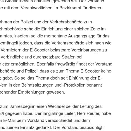
s Stadtteilbeirats enthalten gewesen sei. Der Vorstand
e mit dem Verantwortlichen im Bezirksamt für dieses
nahmen der Polizei und der Verkehrsbehörde zum
kehrsbehörde sehe die Einrichtung einer solchen Zone im
amtes, insofern sei die momentane Ausgangslage für das
d bemängelt jedoch, dass die Verkehrsbehörde sich nach wie
n Vermietern der E-Scooter belastbare Vereinbarungen zu
h verbindliche und durchsetzbare Strafen bei
eter ermöglichen. Ebenfalls fragwürdig findet der Vorstand
sbehörde und Polizei, dass es zum Thema E-Scooter keine
gebe. So sei das Thema doch seit Einführung der E-
lem in den Beiratssitzungen und -Protokollen benannt
prechender Empfehlungen gewesen.
es zum Jahresbeginn einen Wechsel bei der Leitung des
16
) gegeben habe. Der langjährige Leiter, Herr Reuter, habe
hen E-Mail beim Vorstand verabschiedet und dem
t und seinen Einsatz gedankt. Der Vorstand beabsichtigt,