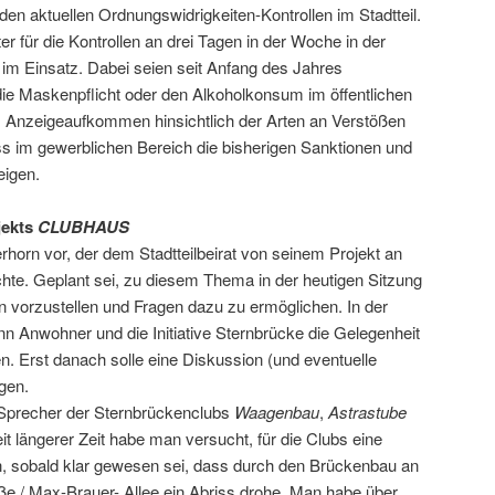
den aktuellen Ordnungswidrigkeiten-Kontrollen im Stadtteil.
er für die Kontrollen an drei Tagen in der Woche in der
im Einsatz. Dabei seien seit Anfang des Jahres
ie Maskenpflicht oder den Alkoholkonsum im öffentlichen
s Anzeigeaufkommen hinsichtlich der Arten an Verstößen
s im gewerblichen Bereich die bisherigen Sanktionen und
eigen.
jekts
CLUBHAUS
erhorn vor, der dem Stadtteilbeirat von seinem Projekt an
hte. Geplant sei, zu diesem Thema in der heutigen Sitzung
n vorzustellen und Fragen dazu zu ermöglichen. In der
 Anwohner und die Initiative Sternbrücke die Gelegenheit
n. Erst danach solle eine Diskussion (und eventuelle
gen.
s Sprecher der Sternbrückenclubs
Waagenbau
,
Astrastube
eit längerer Zeit habe man versucht, für die Clubs eine
, sobald klar gewesen sei, dass durch den Brückenbau an
e / Max-Brauer- Allee ein Abriss drohe. Man habe über