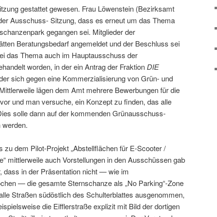
Sitzung gestattet gewesen. Frau Löwenstein (Bezirksamt
u der Ausschuss- Sitzung, dass es erneut um das Thema
schanzenpark gegangen sei. Mitglieder der
hätten Beratungsbedarf angemeldet und der Beschluss sei
sei das Thema auch im Hauptausschuss der
andelt worden, in der ein Antrag der Fraktion
DIE
der sich gegen eine Kommerzialisierung von Grün- und
Mittlerweile lägen dem Amt mehrere Bewerbungen für die
or und man versuche, ein Konzept zu finden, das alle
Dies solle dann auf der kommenden Grünausschuss-
n werden.
s zu dem Pilot-Projekt „Abstellflächen für E-Scooter /
“ mittlerweile auch Vorstellungen in den Ausschüssen gab
r, dass in der Präsentation nicht — wie im
hen — die gesamte Sternschanze als „No Parking“-Zone
n alle Straßen südöstlich des Schulterblattes ausgenommen,
spielsweise die Eifflerstraße explizit mit Bild der dortigen