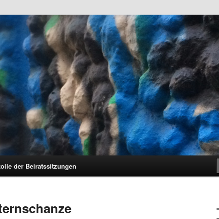
unkt.Schanze e.V. und den Hamburger Stadtteil Sternschanze
hanze e.V.
olle der Beiratssitzungen
Sternschanze