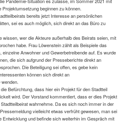
 die Pandemie-Situation es zulasse, im Sommer 2021 mit
die Projektumsetzung beginnen zu können.
adtteilbeirats bereits jetzt Interesse an persönlichen
tten, sei es auch möglich, sich direkt an das Büro zu
e wissen, wer die Akteure außerhalb des Beirats seien, mit
prochen habe. Frau Löwenstein zählt als Beispiele das
nen, einzelne Anwohner und Gewerbetreibende auf. Es wurde
en, die sich aufgrund der Presseberichte direkt an
sprochen. Die Beteiligung sei offen, es gebe kein
Interessenten können sich direkt an
e
wenden.
 die Befürchtung, dass hier ein Projekt für den Stadtteil
ickelt wird. Der Vorstand kommentiert, dass er dies Projekt
m Stadtteilbeirat wahrnehme. Da es sich noch immer in der
 Pressemeldung vielleicht etwas verfrüht gewesen, man sei
re Entwicklung und befinde sich weiterhin im Gespräch mit