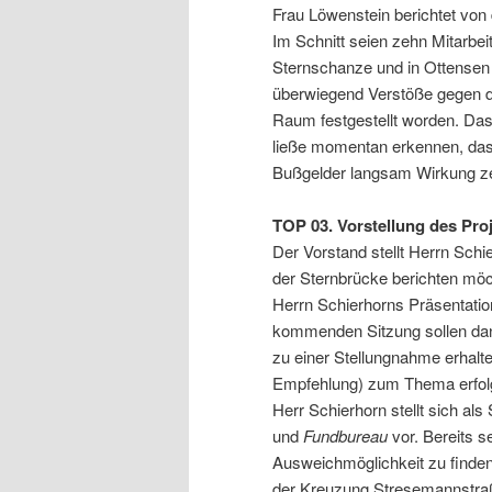
Frau Löwenstein berichtet von 
Im Schnitt seien zehn Mitarbeit
Sternschanze und in Ottensen 
überwiegend Verstöße gegen d
Raum festgestellt worden. Da
ließe momentan erkennen, das
Bußgelder langsam Wirkung z
TOP 03. Vorstellung des Pro
Der Vorstand stellt Herrn Schi
der Sternbrücke berichten möc
Herrn Schierhorns Präsentatio
kommenden Sitzung sollen dann
zu einer Stellungnahme erhalte
Empfehlung) zum Thema erfol
Herr Schierhorn stellt sich al
und
Fundbureau
vor. Bereits s
Ausweichmöglichkeit zu finden
der Kreuzung Stresemannstraß