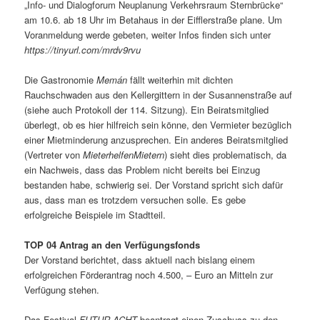
„Info- und Dialogforum Neuplanung Verkehrsraum Sternbrücke“
am 10.6. ab 18 Uhr im Betahaus in der Eifflerstraße plane. Um
Voranmeldung werde gebeten, weiter Infos finden sich unter
https://tinyurl.com/mrdv9rvu
Die Gastronomie
Memán
fällt weiterhin mit dichten
Rauchschwaden aus den Kellergittern in der Susannenstraße auf
(siehe auch Protokoll der 114. Sitzung). Ein Beiratsmitglied
überlegt, ob es hier hilfreich sein könne, den Vermieter bezüglich
einer Mietminderung anzusprechen. Ein anderes Beiratsmitglied
(Vertreter von
MieterhelfenMietern
) sieht dies problematisch, da
ein Nachweis, dass das Problem nicht bereits bei Einzug
bestanden habe, schwierig sei. Der Vorstand spricht sich dafür
aus, dass man es trotzdem versuchen solle. Es gebe
erfolgreiche Beispiele im Stadtteil.
TOP 04 Antrag an den Verfügungsfonds
Der Vorstand berichtet, dass aktuell nach bislang einem
erfolgreichen Förderantrag noch 4.500, – Euro an Mitteln zur
Verfügung stehen.
Das Festival
FUTUR ACHT
beantragt einen Zuschuss zu den