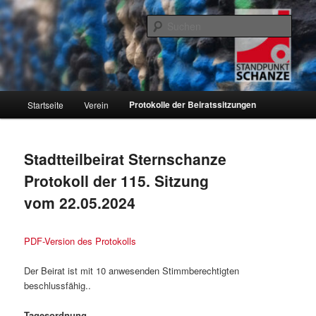
Zum
Informationen über den Standpunkt.Schanze e.V. und den Hamburger
Stadtteil Sternschanze
primären
Such
Inhalt
springen
Standpunkt.Schanze e.V.
Hauptmenü
Protokolle der Beiratssitzungen
Startseite
Verein
Stadtteilbeirat Sternschanze
Protokoll der 115. Sitzung
vom 22.05.2024
PDF-Version des Protokolls
Der Beirat ist mit 10 anwesenden Stimmberechtigten
beschlussfähig..
Tagesordnung