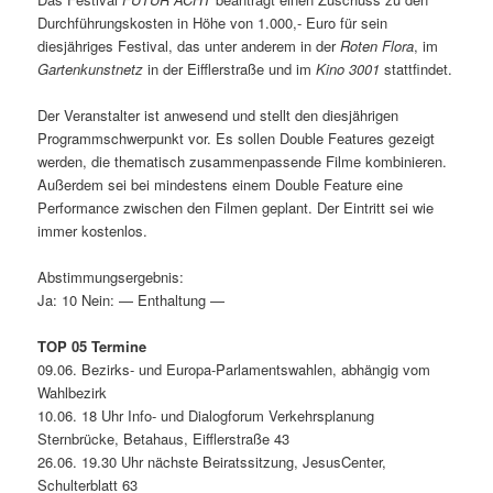
Durchführungskosten in Höhe von 1.000,- Euro für sein
diesjähriges Festival, das unter anderem in der
Roten Flora
, im
Gartenkunstnetz
in der Eifflerstraße und im
Kino 3001
stattfindet.
Der Veranstalter ist anwesend und stellt den diesjährigen
Programmschwerpunkt vor. Es sollen Double Features gezeigt
werden, die thematisch zusammenpassende Filme kombinieren.
Außerdem sei bei mindestens einem Double Feature eine
Performance zwischen den Filmen geplant. Der Eintritt sei wie
immer kostenlos.
Abstimmungsergebnis:
Ja: 10 Nein: — Enthaltung —
TOP 05 Termine
09.06. Bezirks- und Europa-Parlamentswahlen, abhängig vom
Wahlbezirk
10.06. 18 Uhr
Info- und Dialogforum Verkehrsplanung
Sternbrücke
, Betahaus, Eifflerstraße 43
26.06. 19.30 Uhr nächste Beiratssitzung, JesusCenter,
Schulterblatt 63