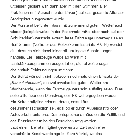
Ottensen geplant war, dann aber mit den Stimmen aller
Fraktionen (mit Ausnahme der Linken) auf das gesamte Altonaer
Stadtgebiet ausgeweitet wurde.
Der Vorstand berichtet, dass mit zunehmend gutem Wetter auch
wieder (beispielsweise in der Rosenhofstraße, aber auch auf dem
Schulterblatt) verstärkt extrem laute Fahrzeuge unterwegs seien.
Herr Stamm (Vertreter des Polizeikommissariats PK 16) wendet
ein, dass es sich dabei leider oft um legale Ausstattungen
handele. Die Fahrzeuge würde ab Werk mit
Lautstärkeprogrammen ausgestattet, die teilweise sogar
absichtlich Fehlzündungen imitieren.
Der Beirat wünscht sich trotzdem nochmals einen Einsatz der
„Soko Autoposer“
, sinnvollerweise bei gutem Wetter am
Wochenende, wenn die Fahrzeuge verstärkt auffällig seien. Dies
solle bitte über den Dienstweg des PK weitergegeben werden.
Ein Beiratsmitglied erinnert daran, dass Lärm
gesundheitsschädlich sei, egal ob er durch Außengastro oder
Autoverkehr entstehe. Dementsprechend müssten die Politik und
das Bezirksamt in beiden Bereichen tätig werden.
Laut einem Beiratsmitglied gebe es zur Zeit auch eine
verschärfte Beschwerdelage im Karo-Viertel, wo das