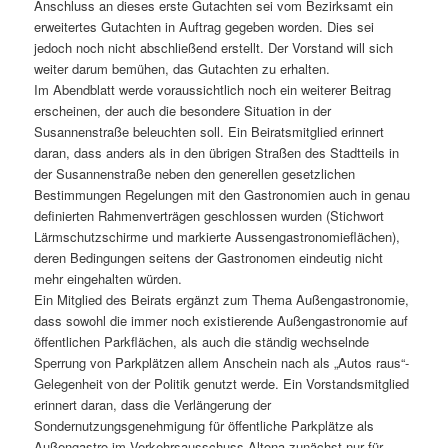
Anschluss an dieses erste Gutachten sei vom Bezirksamt ein
erweitertes Gutachten in Auftrag gegeben worden. Dies sei
jedoch noch nicht abschließend erstellt. Der Vorstand will sich
weiter darum bemühen, das Gutachten zu erhalten.
Im Abendblatt werde voraussichtlich noch ein weiterer Beitrag
erscheinen, der auch die besondere Situation in der
Susannenstraße beleuchten soll. Ein Beiratsmitglied erinnert
daran, dass anders als in den übrigen Straßen des Stadtteils in
der Susannenstraße neben den generellen gesetzlichen
Bestimmungen Regelungen mit den Gastronomien auch in genau
definierten Rahmenverträgen geschlossen wurden (Stichwort
Lärmschutzschirme und markierte Aussengastronomieflächen),
deren Bedingungen seitens der Gastronomen eindeutig nicht
mehr eingehalten würden.
Ein Mitglied des Beirats ergänzt zum Thema Außengastronomie,
dass sowohl die immer noch existierende Außengastronomie auf
öffentlichen Parkflächen, als auch die ständig wechselnde
Sperrung von Parkplätzen allem Anschein nach als „Autos raus“-
Gelegenheit von der Politik genutzt werde. Ein Vorstandsmitglied
erinnert daran, dass die Verlängerung der
Sondernutzungsgenehmigung für öffentliche Parkplätze als
Außengastro im Verkehrsausschuss Altona zunächst nur für