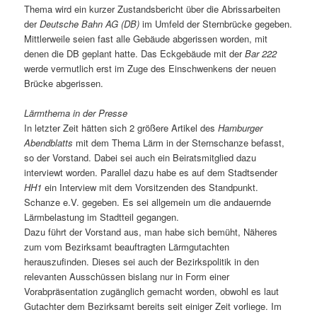
Thema wird ein kurzer Zustandsbericht über die Abrissarbeiten
der
Deutsche Bahn AG (DB)
im Umfeld der Sternbrücke gegeben.
Mittlerweile seien fast alle Gebäude abgerissen worden, mit
denen die DB geplant hatte. Das Eckgebäude mit der
Bar 222
werde vermutlich erst im Zuge des Einschwenkens der neuen
Brücke abgerissen.
Lärmthema in der Presse
In letzter Zeit hätten sich 2 größere Artikel des
Hamburger
Abendblatts
mit dem Thema Lärm in der Sternschanze befasst,
so der Vorstand. Dabei sei auch ein Beiratsmitglied dazu
interviewt worden. Parallel dazu habe es auf dem Stadtsender
HH1
ein Interview mit dem Vorsitzenden des Standpunkt.
Schanze e.V. gegeben. Es sei allgemein um die andauernde
Lärmbelastung im Stadtteil gegangen.
Dazu führt der Vorstand aus, man habe sich bemüht, Näheres
zum vom Bezirksamt beauftragten Lärmgutachten
herauszufinden. Dieses sei auch der Bezirkspolitik in den
relevanten Ausschüssen bislang nur in Form einer
Vorabpräsentation zugänglich gemacht worden, obwohl es laut
Gutachter dem Bezirksamt bereits seit einiger Zeit vorliege. Im