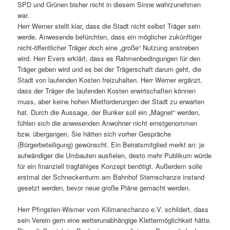
SPD und Grünen bisher nicht in diesem Sinne wahrzunehmen
war.
Herr Werner stellt klar, dass die Stadt nicht selbst Träger sein
werde. Anwesende befürchten, dass ein möglicher zukünftiger
nicht-öffentlicher Träger doch eine „große“ Nutzung anstreben
wird. Herr Evers erklärt, dass es Rahmenbedingungen für den
Träger geben wird und es bei der Trägerschaft darum geht, die
Stadt von laufenden Kosten freizuhalten. Herr Werner ergänzt,
dass der Träger die laufenden Kosten erwirtschaften können
muss, aber keine hohen Mietforderungen der Stadt zu erwarten
hat. Durch die Aussage, der Bunker soll ein „Magnet“ werden,
fühlen sich die anwesenden Anwohner nicht ernstgenommen
bzw. übergangen. Sie hätten sich vorher Gespräche
(Bürgerbeteiligung) gewünscht. Ein Beiratsmitglied merkt an: je
aufwändiger die Umbauten ausfielen, desto mehr Publikum würde
für ein finanziell tragfähiges Konzept benötigt. Außerdem solle
erstmal der Schneckenturm am Bahnhof Sternschanze instand
gesetzt werden, bevor neue große Pläne gemacht werden.
Herr Pfingsten-Wismer vom Kilimanschanzo e.V. schildert, dass
sein Verein gern eine wetterunabhängige Klettermöglichkeit hätte.