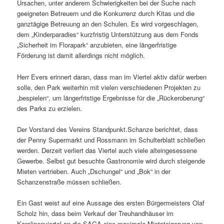
Ursachen, unter anderem Schwierigkeiten bei der Suche nach
geeigneten Betreuern und die Konkurrenz durch Kitas und die
ganztägige Betreuung an den Schulen. Es wird vorgeschlagen,
dem „Kinderparadies“ kurzfristig Unterstützung aus dem Fonds
„Sicherheit im Florapark“ anzubieten, eine längerfristige
Förderung ist damit allerdings nicht möglich.
Herr Evers erinnert daran, dass man im Viertel aktiv dafür werben
solle, den Park weiterhin mit vielen verschiedenen Projekten zu
„bespielen“, um längerfristige Ergebnisse für die „Rückeroberung“
des Parks zu erzielen.
Der Vorstand des Vereins Standpunkt.Schanze berichtet, dass
der Penny Supermarkt und Rossmann im Schulterblatt schließen
werden. Derzeit verliert das Viertel auch viele alteingesessene
Gewerbe. Selbst gut besuchte Gastronomie wird durch steigende
Mieten vertrieben. Auch „Dschungel“ und „Bok“ in der
Schanzenstraße müssen schließen.
Ein Gast weist auf eine Aussage des ersten Bürgermeisters Olaf
Scholz hin, dass beim Verkauf der Treuhandhäuser im
Karolinenviertel an die SAGA eine maximale Mietsteigerung von