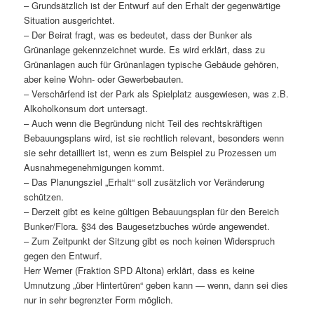
– Grundsätzlich ist der Entwurf auf den Erhalt der gegenwärtige
Situation ausgerichtet.
– Der Beirat fragt, was es bedeutet, dass der Bunker als
Grünanlage gekennzeichnet wurde. Es wird erklärt, dass zu
Grünanlagen auch für Grünanlagen typische Gebäude gehören,
aber keine Wohn- oder Gewerbebauten.
– Verschärfend ist der Park als Spielplatz ausgewiesen, was z.B.
Alkoholkonsum dort untersagt.
– Auch wenn die Begründung nicht Teil des rechtskräftigen
Bebauungsplans wird, ist sie rechtlich relevant, besonders wenn
sie sehr detailliert ist, wenn es zum Beispiel zu Prozessen um
Ausnahmegenehmigungen kommt.
– Das Planungsziel „Erhalt“ soll zusätzlich vor Veränderung
schützen.
– Derzeit gibt es keine gültigen Bebauungsplan für den Bereich
Bunker/Flora. §34 des Baugesetzbuches würde angewendet.
– Zum Zeitpunkt der Sitzung gibt es noch keinen Widerspruch
gegen den Entwurf.
Herr Werner (Fraktion SPD Altona) erklärt, dass es keine
Umnutzung „über Hintertüren“ geben kann — wenn, dann sei dies
nur in sehr begrenzter Form möglich.