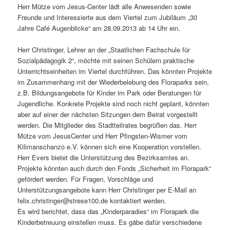
Herr Mütze vom Jesus-Center lädt alle Anwesenden sowie
Freunde und Interessierte aus dem Viertel zum Jubiläum „30
Jahre Café Augenblicke“ am 28.09.2013 ab 14 Uhr ein.
Herr Christinger, Lehrer an der „Staatlichen Fachschule für
Sozialpädagogik 2“, möchte mit seinen Schülern praktische
Unterrichtseinheiten im Viertel durchführen. Das könnten Projekte
im Zusammenhang mit der Wiederbelebung des Floraparks sein,
z.B. Bildungsangebote für Kinder im Park oder Beratungen für
Jugendliche. Konkrete Projekte sind noch nicht geplant, könnten
aber auf einer der nächsten Sitzungen dem Beirat vorgestellt
werden. Die Mitglieder des Stadtteilrates begrüßen das. Herr
Mütze vom JesusCenter und Herr Pfingsten-Wismer vom
Kilimanschanzo e.V. können sich eine Kooperation vorstellen.
Herr Evers bietet die Unterstützung des Bezirksamtes an.
Projekte könnten auch durch den Fonds „Sicherheit im Florapark“
gefördert werden. Für Fragen, Vorschläge und
Unterstützungsangebote kann Herr Christinger per E-Mail an
felix.christinger@strese100.de kontaktiert werden.
Es wird berichtet, dass das „Kinderparadies“ im Florapark die
Kinderbetreuung einstellen muss. Es gäbe dafür verschiedene