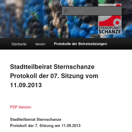
Zum
Informationen über den Standpunkt.Schanze e.V. und den Hamburger
Stadtteil Sternschanze
primären
Such
Inhalt
springen
Standpunkt.Schanze e.V.
Hauptmenü
Protokolle der Beiratssitzungen
Startseite
Verein
Stadtteilbeirat Sternschanze
Protokoll der 07. Sitzung vom
11.09.2013
PDF-Version
Stadtteilbeirat Sternschanze
Protokoll der 7. Sitzung am 11.09.2013