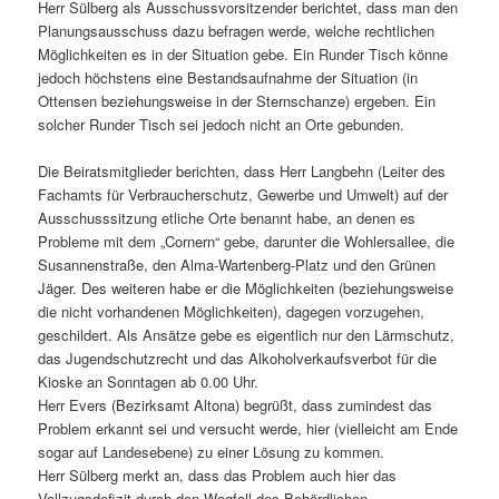
Herr Sülberg als Ausschussvorsitzender berichtet, dass man den
Planungsausschuss dazu befragen werde, welche rechtlichen
Möglichkeiten es in der Situation gebe. Ein Runder Tisch könne
jedoch höchstens eine Bestandsaufnahme der Situation (in
Ottensen beziehungsweise in der Sternschanze) ergeben. Ein
solcher Runder Tisch sei jedoch nicht an Orte gebunden.
Die Beiratsmitglieder berichten, dass Herr Langbehn (Leiter des
Fachamts für Verbraucherschutz, Gewerbe und Umwelt) auf der
Ausschusssitzung etliche Orte benannt habe, an denen es
Probleme mit dem „Cornern“ gebe, darunter die Wohlersallee, die
Susannenstraße, den Alma-Wartenberg-Platz und den Grünen
Jäger. Des weiteren habe er die Möglichkeiten (beziehungsweise
die nicht vorhandenen Möglichkeiten), dagegen vorzugehen,
geschildert. Als Ansätze gebe es eigentlich nur den Lärmschutz,
das Jugendschutzrecht und das Alkoholverkaufsverbot für die
Kioske an Sonntagen ab 0.00 Uhr.
Herr Evers (Bezirksamt Altona) begrüßt, dass zumindest das
Problem erkannt sei und versucht werde, hier (vielleicht am Ende
sogar auf Landesebene) zu einer Lösung zu kommen.
Herr Sülberg merkt an, dass das Problem auch hier das
Vollzugsdefizit durch den Wegfall des Behördlichen