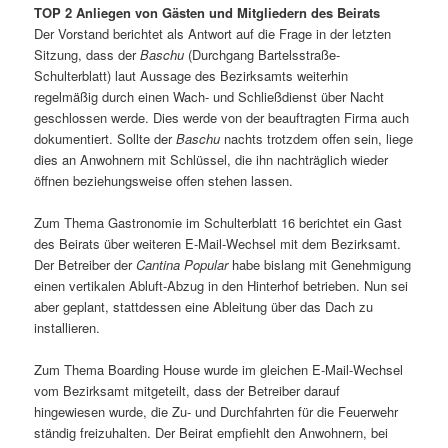
TOP 2 Anliegen von Gästen und Mitgliedern des Beirats
Der Vorstand berichtet als Antwort auf die Frage in der letzten
Sitzung, dass der
Baschu
(Durchgang Bartelsstraße-
Schulterblatt) laut Aussage des Bezirksamts weiterhin
regelmäßig durch einen Wach- und Schließdienst über Nacht
geschlossen werde. Dies werde von der beauftragten Firma auch
dokumentiert. Sollte der
Baschu
nachts trotzdem offen sein, liege
dies an Anwohnern mit Schlüssel, die ihn nachträglich wieder
öffnen beziehungsweise offen stehen lassen.
Zum Thema Gastronomie im Schulterblatt 16 berichtet ein Gast
des Beirats über weiteren E-Mail-Wechsel mit dem Bezirksamt.
Der Betreiber der
Cantina Popular
habe bislang mit Genehmigung
einen vertikalen Abluft-Abzug in den Hinterhof betrieben. Nun sei
aber geplant, stattdessen eine Ableitung über das Dach zu
installieren.
Zum Thema Boarding House wurde im gleichen E-Mail-Wechsel
vom Bezirksamt mitgeteilt, dass der Betreiber darauf
hingewiesen wurde, die Zu- und Durchfahrten für die Feuerwehr
ständig freizuhalten. Der Beirat empfiehlt den Anwohnern, bei