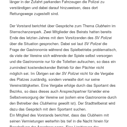
länger in der Zufahrt parkenden Fahrzeugen die Polizei zu
verständigen und dabei darauf hinzuweisen, dass dort
Rettungswege zugestellt sind.
Der Vorstand berichtet über Gespräche zum Thema
Clubheim
im
Sternschanzenpark. Zwei Mitglieder des Beirats hatten bereits
Ende des letzten Jahres mit dem Vorsitzenden des
SV Polizei
über die Situation gesprochen. Dabei sei laut
SV Polizei
die
Frage der Gastronomie während des Spielbetriebs problematisch,
da viele der Vereine sich währende der Spiele selbst versorgen
und die Gastronomie nur für die Toiletten aufsuchen, so dass ein
zumindest kostendeckender Betrieb für den Pächter nicht
möglich sei. Im Übrigen sei der
SV Polizei
nicht für die Vergabe
des Platzes zuständig, sondern verwalte dort nur seine
Vereinstätigkeiten. Eine Vergabe erfolge durch das Sportamt des
Bezirks, so dass dieses auch Ansprechpartner für/wider eine
Selbstversorgung der Vereine sei (sofern eine Gastronomie durch
den Betreiber des
Clubheims
gewollt ist). Der Stadtteilbeirat wird
dazu das Gespräch mit dem Sportamt suchen.
Ein Mitglied des Vorstands berichtet, dass das Clubheim mit
seinen Vermietungen weiterhin bis tief in die Nacht hinein für
Beschallung der Anwohner sorge. Eine Limitierung der