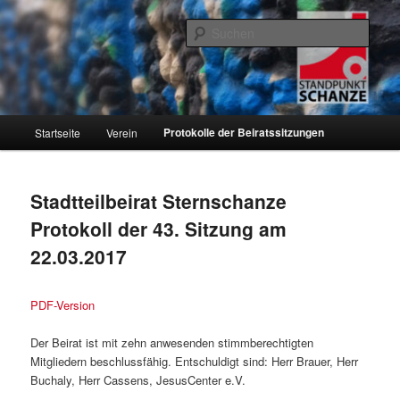
Zum
Informationen über den Standpunkt.Schanze e.V. und den Hamburger
Stadtteil Sternschanze
primären
Such
Inhalt
springen
Standpunkt.Schanze e.V.
Hauptmenü
Protokolle der Beiratssitzungen
Startseite
Verein
Stadtteilbeirat Sternschanze
Protokoll der 43. Sitzung am
22.03.2017
PDF-Version
Der Beirat ist mit zehn anwesenden stimmberechtigten
Mitgliedern beschlussfähig. Entschuldigt sind: Herr Brauer, Herr
Buchaly, Herr Cassens, JesusCenter e.V.