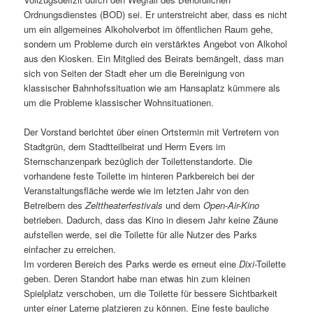
Ordnungsdienstes (BOD) sei. Er unterstreicht aber, dass es nicht
um ein allgemeines Alkoholverbot im öffentlichen Raum gehe,
sondern um Probleme durch ein verstärktes Angebot von Alkohol
aus den Kiosken. Ein Mitglied des Beirats bemängelt, dass man
sich von Seiten der Stadt eher um die Bereinigung von
klassischer Bahnhofssituation wie am Hansaplatz kümmere als
um die Probleme klassischer Wohnsituationen.
Der Vorstand berichtet über einen Ortstermin mit Vertretern von
Stadtgrün, dem Stadtteilbeirat und Herrn Evers im
Sternschanzenpark bezüglich der Toilettenstandorte. Die
vorhandene feste Toilette im hinteren Parkbereich bei der
Veranstaltungsfläche werde wie im letzten Jahr von den
Betreibern des
Zelttheaterfestivals
und dem
Open-Air-Kino
betrieben. Dadurch, dass das Kino in diesem Jahr keine Zäune
aufstellen werde, sei die Toilette für alle Nutzer des Parks
einfacher zu erreichen.
Im vorderen Bereich des Parks werde es erneut eine
Dixi
-Toilette
geben. Deren Standort habe man etwas hin zum kleinen
Spielplatz verschoben, um die Toilette für bessere Sichtbarkeit
unter einer Laterne platzieren zu können. Eine feste bauliche