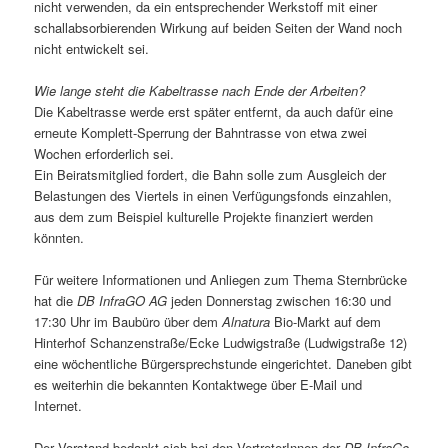
nicht verwenden, da ein entsprechender Werkstoff mit einer
schallabsorbierenden Wirkung auf beiden Seiten der Wand noch
nicht entwickelt sei.
Wie lange steht die Kabeltrasse nach Ende der Arbeiten?
Die Kabeltrasse werde erst später entfernt, da auch dafür eine
erneute Komplett-Sperrung der Bahntrasse von etwa zwei
Wochen erforderlich sei.
Ein Beiratsmitglied fordert, die Bahn solle zum Ausgleich der
Belastungen des Viertels in einen Verfügungsfonds einzahlen,
aus dem zum Beispiel kulturelle Projekte finanziert werden
könnten.
Für weitere Informationen und Anliegen zum Thema Sternbrücke
hat die
DB InfraGO AG
jeden Donnerstag zwischen 16:30 und
17:30 Uhr im Baubüro über dem
Alnatura
Bio-Markt auf dem
Hinterhof Schanzenstraße/Ecke Ludwigstraße (Ludwigstraße 12)
eine wöchentliche Bürgersprechstunde eingerichtet. Daneben gibt
es weiterhin die bekannten Kontaktwege über E-Mail und
Internet.
Der Vorstand bedankt sich bei den VertreterInnen der
DB InfraGo