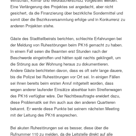
Wirtschaft, Klima- und Verbraucherschutz vorgestellt werden.
Eine Verlängerung des Projektes sei angedacht, aber nicht
gesichert, da die Finanzierung über bezirkliche Sondermittel und
somit über die Bezirksversammlung erfolge und in Konkurrenz zu
anderen Projekten stehe.
Gäste des Stadtteilbeirats berichten, schlechte Erfahrungen bei
der Meldung von Ruhestörungen beim PK16 gemacht zu haben.
In einem Fall seien die Beamten erst Stunden nach der
Beschwerde eingetroffen und hätten spät nachts geklingelt, um
die Störung aus der Wohnung heraus zu dokumentieren.
Andere Gäste berichteten davon, dass es oft sehr lange dauere,
bis die Polizei bei Ruhestörungen vor Ort sei. In einigen Fällen
sei ihnen bereits beim ersten Anruf mitgeteilt worden, dass
wegen anderer laufender Einsätze absehbar kein Streifenwagen
des PK16 verfügbar wäre. Der Nachtbeauftragte erwidert dazu,
diese Problematik sei ihm auch aus den anderen Quartieren
bekannt. Er werde diese Punkte bei seinem nächsten Meeting
mit der Leitung des PK16 ansprechen.
Bei akuten Ruhestörungen sei es besser, diese über die
Rufnummer 110 zu melden, da die Leitstelle direkt auf alle