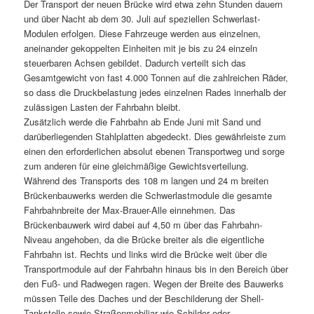
Der Transport der neuen Brücke wird etwa zehn Stunden dauern
und über Nacht ab dem 30. Juli auf speziellen Schwerlast-
Modulen erfolgen. Diese Fahrzeuge werden aus einzelnen,
aneinander gekoppelten Einheiten mit je bis zu 24 einzeln
steuerbaren Achsen gebildet. Dadurch verteilt sich das
Gesamtgewicht von fast 4.000 Tonnen auf die zahlreichen Räder,
so dass die Druckbelastung jedes einzelnen Rades innerhalb der
zulässigen Lasten der Fahrbahn bleibt.
Zusätzlich werde die Fahrbahn ab Ende Juni mit Sand und
darüberliegenden Stahlplatten abgedeckt. Dies gewährleiste zum
einen den erforderlichen absolut ebenen Transportweg und sorge
zum anderen für eine gleichmäßige Gewichtsverteilung.
Während des Transports des 108 m langen und 24 m breiten
Brückenbauwerks werden die Schwerlastmodule die gesamte
Fahrbahnbreite der Max-Brauer-Alle einnehmen. Das
Brückenbauwerk wird dabei auf 4,50 m über das Fahrbahn-
Niveau angehoben, da die Brücke breiter als die eigentliche
Fahrbahn ist. Rechts und links wird die Brücke weit über die
Transportmodule auf der Fahrbahn hinaus bis in den Bereich über
den Fuß- und Radwegen ragen. Wegen der Breite des Bauwerks
müssen Teile des Daches und der Beschilderung der Shell-
Tankstelle sowie Straßenmobiliar wie Schilder oder