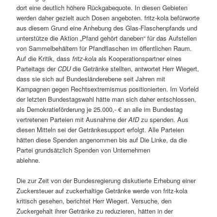
dort eine deutlich höhere Rückgabequote. In diesen Gebieten
werden daher gezielt auch Dosen angeboten. fritz-kola befürworte
aus diesem Grund eine Anhebung des Glas-Flaschenpfands und
unterstütze die Aktion „Pfand gehört daneben“ für das Aufstellen
von Sammelbehältern für Pfandflaschen im öffentlichen Raum.
Auf die Kritik, dass
fritz-kola
als Kooperationspartner eines
Parteitags der
CDU
die Getränke stellten, antwortet Herr Wiegert,
dass sie sich auf Bundesländerebene seit Jahren mit
Kampagnen gegen Rechtsextremismus positionierten. Im Vorfeld
der letzten Bundestagswahl hätte man sich daher entschlossen,
als Demokratieförderung je 25.000,- € an alle im Bundestag
vertretenen Parteien mit Ausnahme der
AfD
zu spenden. Aus
diesen Mitteln sei der Getränkesupport erfolgt. Alle Parteien
hätten diese Spenden angenommen bis auf Die Linke, da die
Partei grundsätzlich Spenden von Unternehmen
ablehne.
Die zur Zeit von der Bundesregierung diskutierte Erhebung einer
Zuckersteuer auf zuckerhaltige Getränke werde von fritz-kola
kritisch gesehen, berichtet Herr Wiegert. Versuche, den
Zuckergehalt ihrer Getränke zu reduzieren, hätten in der