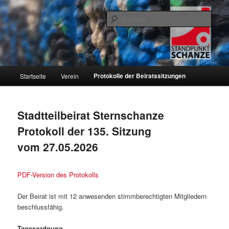
Zum
Informationen über den Standpunkt.Schanze e.V. und den Hamburger
Stadtteil Sternschanze
primären
Such
Inhalt
springen
Standpunkt.Schanze e.V.
Hauptmenü
Protokolle der Beiratssitzungen
Startseite
Verein
Stadtteilbeirat Sternschanze
Protokoll der 135. Sitzung
vom 27.05.2026
PDF-Version des Protokolls
Der Beirat ist mit 12 anwesenden stimmberechtigten Mitgliedern
beschlussfähig.
Tagesordnung