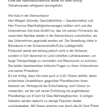
Ende des Nationalsozialismus wurde mit etwa fünfzig
Teilnehmenden erfolgreich durchgeführt.
fritz-kola in der Sternschanze
Herr Wiegert (Gründer, Geschäftsführer + Gesellschafter) und
Herr Fromme (Nachhaltigkeitsmanager) stellten sich und das
Unternehmen
fritz-kola GmbH
vor, das mit seinem Firmensitz als
neuer/alter Nachbar wieder in die Sternschanze zurückkehre, wo
das Unternehmen gegründet worden sei. Die Verwaltung ziehe in
Büroräume in der Schanzenstraße/Ecke Ludwigstraße.
Produziert werde wie bislang jedoch nicht in der Schanze,
sondern in fünf dezentral im Land verteilten Lohnbrauereien, um
lange Transportwege zu vermeiden und Ressourcen zu schonen.
Die beiden beantworteten kritische Fragen zu ihrem Unternehmen
und seinen Produkten:
Es sei richtig, dass
fritz-kola
auch in 0,25 l Dosen abfülle, deren
schlechtere Umweltbilanz gegenüber Pfandflaschen ihnen
bewusst sei. Hintergrund der Entscheidung, auch Dosen zu
verwenden, sei der seit seiner Einführung nie angehobenen
Pfandbetrag von 8 Cent für Glas-Mehrwegflaschen. In einigen
Gebieten würden dadurch zu wenige Flaschen wieder
zurückgegeben. Mit Dosen erreiche man durch die 25 Cent Pfand