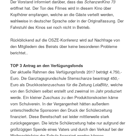
Der Vorstand informiert darüber, dass das
SchanzenKino 73
eröffnet hat. Der Ton des Filmes wird in diesem Kino über
Kopfhörer empfangen, welche an die Gäste verteilt werden,
wahlweise in deutscher Sprache oder in der Originalfassung. Der
Fahrstuhl des Kinos sei noch nicht in Betrieb.
Rückblickend auf die OSZE-Konferenz wird auf Nachfrage von
den Mitgliedern des Beirats über keine besonderen Probleme
berichtet..
TOP 3 Antrag an den Verfügungsfonds
Der aktuelle Rahmen des Verfügungsfonds 2017 beträgt 4.750,-
Euro. Die Ganztagsgrundschule Sternschanze beantragt 450,-
Euro als Druckkostenzuschuss für die Zeitung
LolaBlitz
, welche
von den Schülern selbst erstellt und zweimal im Jahr produziert
werde. Ein kleiner Zuschuss zu den Produktionskosten käme
vom Schulverein. In der Vergangenheit hätten außerdem
unterschiedliche Sponsoren den Druck der Schülerzeitung
finanziert. Diese Bereitschaft sei leider mittlerweile stark
zurückgegangen. Die letzte Schülerzeitung habe nur aufgrund der
großzügigen Spende eines Vaters und durch den Verkauf bei der
Weihnachtsfeier der Schule finanziert werden können.