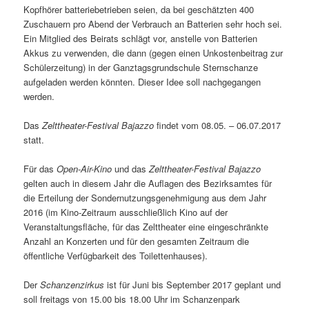
Kopfhörer batteriebetrieben seien, da bei geschätzten 400
Zuschauern pro Abend der Verbrauch an Batterien sehr hoch sei.
Ein Mitglied des Beirats schlägt vor, anstelle von Batterien
Akkus zu verwenden, die dann (gegen einen Unkostenbeitrag zur
Schülerzeitung) in der Ganztagsgrundschule Sternschanze
aufgeladen werden könnten. Dieser Idee soll nachgegangen
werden.
Das
Zelttheater-Festival Bajazzo
findet vom 08.05. – 06.07.2017
statt.
Für das
Open-Air-Kino
und das
Zelttheater-Festival Bajazzo
gelten auch in diesem Jahr die Auflagen des Bezirksamtes für
die Erteilung der Sondernutzungsgenehmigung aus dem Jahr
2016 (im Kino-Zeitraum ausschließlich Kino auf der
Veranstaltungsfläche, für das Zelttheater eine eingeschränkte
Anzahl an Konzerten und für den gesamten Zeitraum die
öffentliche Verfügbarkeit des Toilettenhauses).
Der
Schanzenzirkus
ist für Juni bis September 2017 geplant und
soll freitags von 15.00 bis 18.00 Uhr im Schanzenpark