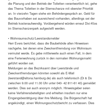
die Planung und den Betrieb der Toiletten verantwortlich ist, gehe
das Thema Toiletten in der Sternschanze mit oberster Priorität
an. In vierzehn Tagen stehe ein Behördengespräch an. Geld für
das Bauvorhaben sei ausreichend vorhanden, allerdings sei der
Betrieb kostenaufwendig. Vorübergehend würden erneut Dixi-Klos
im Sternschanzenpark aufgestellt werden.
• Wohnraumschutz/Leerstandsmelder
Herr Evers berichtet, dass die Baubehörde allen Hinweisen
nachgehe, bei denen eine Zweckentfremdung von Wohnraum
vermutet werde. Es gebe mittlerweile auch einen Fall, in dem
eine Ferienwohnung zurück in den normalen Wohnungsmarkt
geführt worden sei.
Meldungen an das Bezirksamt über Leerstände und
Zweckentfremdungen könnten sowohl als E-Mail
(leerstand@altona.hamburg.de) als auch telefonisch (Di & Do
zwischen 9.00 und 11.00 Uhr unter 040- 42 811-61 40) gemeldet
werden. Dies sei auch anonym möglich. Hinweisgeber seien
keine Verfahrensbeteiligten und erhielten insofern nur eine
Eingangsbestätigung über ihre Meldung. Die Bürgerschaft hat
angekündigt, einen Wohnungsschutzbericht zu verfassen. Dies