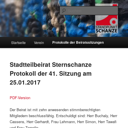
Zum
Informationen über den Standpunkt.Schanze e.V. und den Hamburger
Stadtteil Sternschanze
primären
Such
Inhalt
springen
Standpunkt.Schanze e.V.
Hauptmenü
Protokolle der Beiratssitzungen
Startseite
Verein
Stadtteilbeirat Sternschanze
Protokoll der 41. Sitzung am
25.01.2017
PDF-Version
Der Beirat ist mit zehn anwesenden stimmberechtigten
Mitgliedern beschlussfähig. Entschuldigt sind: Herr Buchaly, Herr
Cassens, Herr Gerhardt, Frau Lehmann, Herr Simon, Herr Tawafi
und Frau Templin.