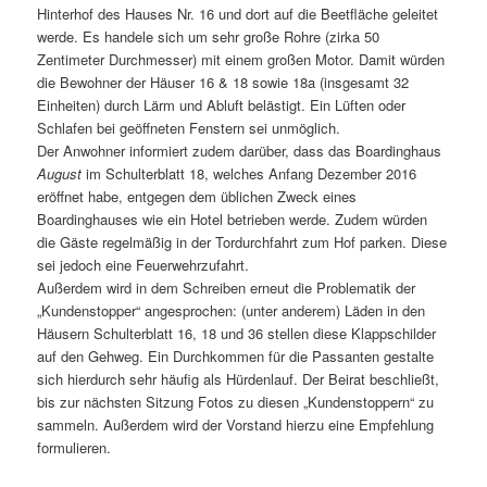
Hinterhof des Hauses Nr. 16 und dort auf die Beetfläche geleitet
werde. Es handele sich um sehr große Rohre (zirka 50
Zentimeter Durchmesser) mit einem großen Motor. Damit würden
die Bewohner der Häuser 16 & 18 sowie 18a (insgesamt 32
Einheiten) durch Lärm und Abluft belästigt. Ein Lüften oder
Schlafen bei geöffneten Fenstern sei unmöglich.
Der Anwohner informiert zudem darüber, dass das Boardinghaus
August
im Schulterblatt 18, welches Anfang Dezember 2016
eröffnet habe, entgegen dem üblichen Zweck eines
Boardinghauses wie ein Hotel betrieben werde. Zudem würden
die Gäste regelmäßig in der Tordurchfahrt zum Hof parken. Diese
sei jedoch eine Feuerwehrzufahrt.
Außerdem wird in dem Schreiben erneut die Problematik der
„Kundenstopper“ angesprochen: (unter anderem) Läden in den
Häusern Schulterblatt 16, 18 und 36 stellen diese Klappschilder
auf den Gehweg. Ein Durchkommen für die Passanten gestalte
sich hierdurch sehr häufig als Hürdenlauf. Der Beirat beschließt,
bis zur nächsten Sitzung Fotos zu diesen „Kundenstoppern“ zu
sammeln. Außerdem wird der Vorstand hierzu eine Empfehlung
formulieren.