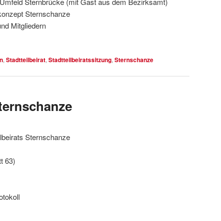
 Umfeld Sternbrücke (mit Gast aus dem Bezirksamt)
konzept Sternschanze
nd Mitgliedern
n
,
Stadtteilbeirat
,
Stadtteilbeiratssitzung
,
Sternschanze
Sternschanze
llbeirats Sternschanze
t 63)
tokoll