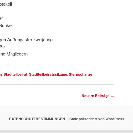
tokoll
er
aBunker
en Außengastro zweijährig
aße
nd Mitgliedern
n
,
Stadtteilbeirat
,
Stadtteilbeiratssitzung
,
Sternschanze
Neuere Beiträge
→
DATENSCHUTZBESTIMMUNGEN
Stolz präsentiert von WordPress