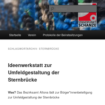
Zum
Zum
Informationen über den Standpunkt.Schanze e.V. und den Hamburger
Stadtteil Sternschanze
primären
sekundären
Such
Inhalt
Inhalt
springen
springen
Standpunkt.Schanze e.V.
Hauptmenü
Startseite
Verein
Protokolle der Beiratssitzungen
SCHLAGWORTARCHIV:
STERNBRÜCKE
Ideenwerkstatt zur
Umfeldgestaltung der
Sternbrücke
Was?
Das Bezirksamt Altona lädt zur Bürger*innenbeteiligung
zur Umfeldgestaltung der Sternbrücke